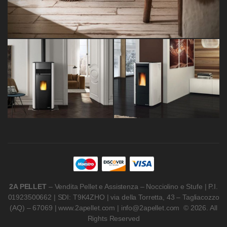
2A PELLET
– Vendita Pellet e Assistenza – Nocciolino e Stufe | P.I.
01923500662 | SDI: T9K4ZHO | via della Torretta, 43 – Tagliacozzo
(AQ) – 67069 | www.2apellet.com | info@2apellet.com © 2026. All
Rights Reserved