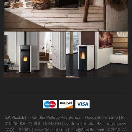
2A PELLET
– Vendita Pellet e Assistenza – Nocciolino e Stufe | P.I.
01923500662 | SDI: T9K4ZHO | via della Torretta, 43 – Tagliacozzo
(AQ) – 67069 | www.2apellet.com | info@2apellet.com © 2026. All