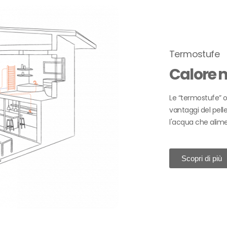
Termostufe
Calore n
Le “termostufe” o
vantaggi del pelle
l'acqua che alime
Scopri di più