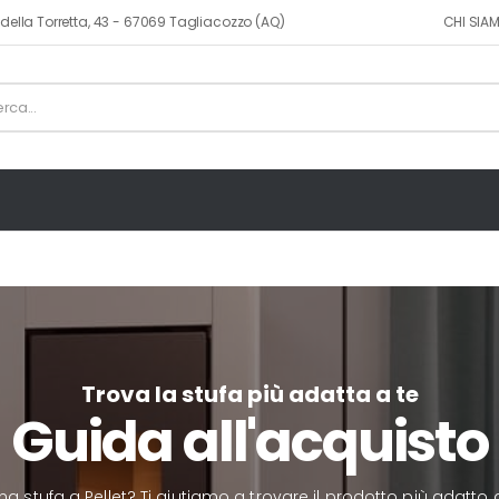
CHI SIA
ia della Torretta, 43 - 67069 Tagliacozzo (AQ)
Trova la stufa più adatta a te
Guida all'acquisto
a stufa a Pellet? Ti aiutiamo a trovare il prodotto più adatto 