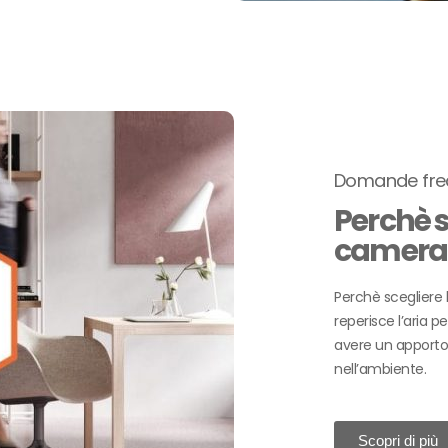
Domande fre
Perchè s
camera 
Perchè scegliere
reperisce l’aria p
avere un apporto 
nell’ambiente.
Scopri di più