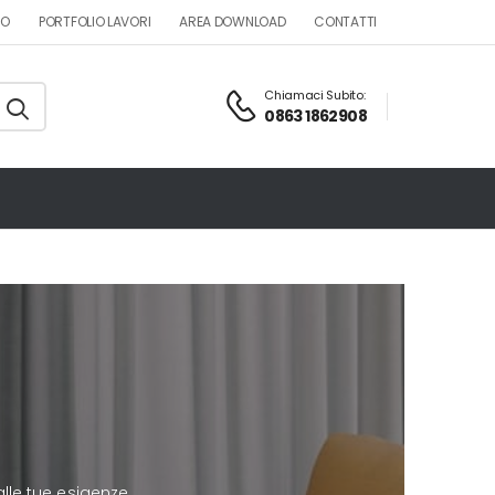
MO
PORTFOLIO LAVORI
AREA DOWNLOAD
CONTATTI
Chiamaci Subito:
0863 1862908
alle tue esigenze.