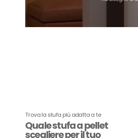
Trova la stufa più adatta a te
Quale stufa a pellet
scegliere per il tuo