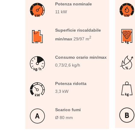
Potenza nominale
11 kW
Superficie riscaldabile
2
min/max
29/97 m
Consumo orario min/max
0,73/2,6 kg/h
Potenza ridotta
3,3 kW
Scarico fumi
Ø 80 mm