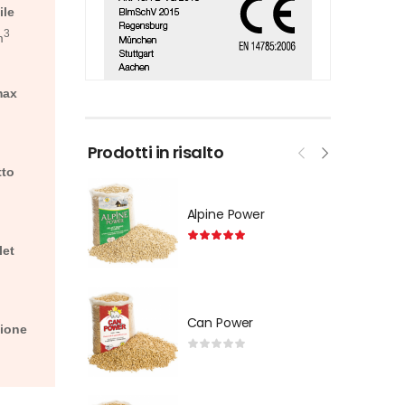
ile
3
m
max
Prodotti in risalto
tto
Alpine Power
let
Can Power
zione