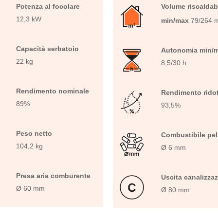
Potenza al focolare
Volume riscaldab
12,3 kW
min/max
79/264 
Capacità serbatoio
Autonomia min/
22 kg
8,5/30 h
Rendimento nominale
Rendimento rido
89%
93,5%
Peso netto
Combustibile pel
104,2 kg
Ø 6 mm
Presa aria comburente
Uscita canalizza
Ø 60 mm
Ø 80 mm