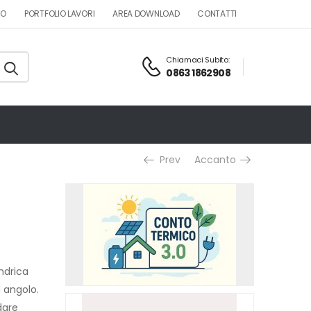
MO
PORTFOLIO LAVORI
AREA DOWNLOAD
CONTATTI
Chiamaci Subito:
0863 1862908
Prev
Accanto
indrica
 angolo.
dare