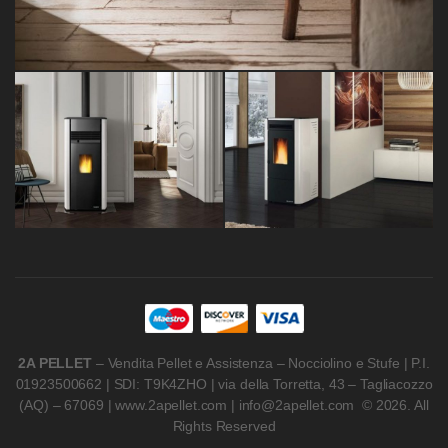
2A PELLET
– Vendita Pellet e Assistenza – Nocciolino e Stufe | P.I.
01923500662 | SDI: T9K4ZHO | via della Torretta, 43 – Tagliacozzo
(AQ) – 67069 | www.2apellet.com | info@2apellet.com © 2026. All
Rights Reserved